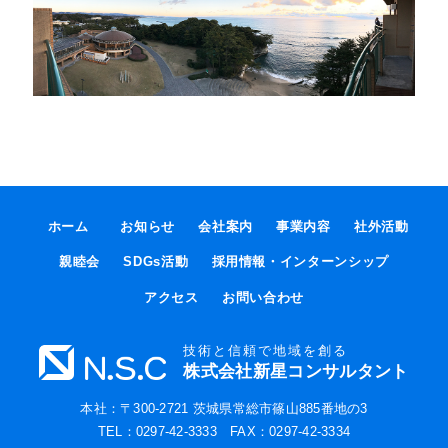
ホーム
お知らせ
会社案内
事業内容
社外活動
親睦会
SDGs活動
採用情報・インターンシップ
アクセス
お問い合わせ
技術と信頼で地域を創る
株式会社新星コンサルタント
本社：〒300-2721 茨城県常総市篠山885番地の3
TEL：
0297-42-3333
FAX：0297-42-3334